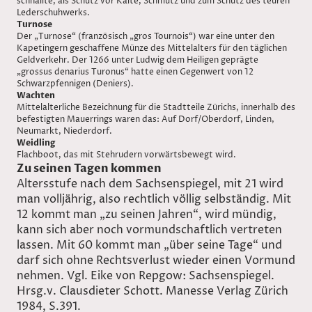
schnallte, als Schutz vor Kälte, Schmutz und zum Schutz des teuren
Lederschuhwerks.
Turnose
Der „Turnose“ (französisch „gros Tournois“) war eine unter den
Kapetingern geschaffene Münze des Mittelalters für den täglichen
Geldverkehr. Der 1266 unter Ludwig dem Heiligen geprägte
„grossus denarius Turonus“ hatte einen Gegenwert von 12
Schwarzpfennigen (Deniers).
Wachten
Mittelalterliche Bezeichnung für die Stadtteile Zürichs, innerhalb des
befestigten Mauerrings waren das: Auf Dorf/Oberdorf, Linden,
Neumarkt, Niederdorf.
Weidling
Flachboot, das mit Stehrudern vorwärtsbewegt wird.
Zu seinen Tagen kommen
Altersstufe nach dem Sachsenspiegel, mit 21 wird
man volljährig, also rechtlich völlig selbständig. Mit
12 kommt man „zu seinen Jahren“, wird mündig,
kann sich aber noch vormundschaftlich vertreten
lassen. Mit 60 kommt man „über seine Tage“ und
darf sich ohne Rechtsverlust wieder einen Vormund
nehmen. Vgl. Eike von Repgow: Sachsenspiegel.
Hrsg.v. Clausdieter Schott. Manesse Verlag Zürich
1984, S.391.