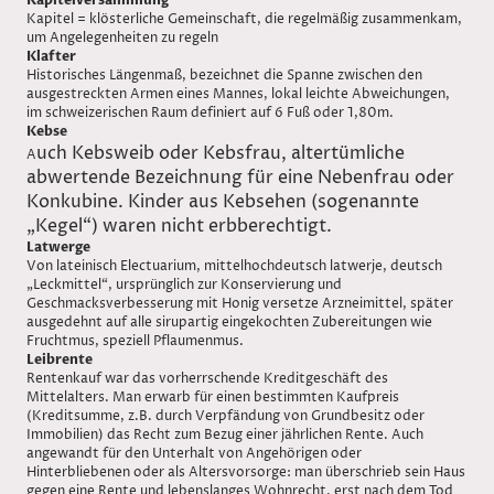
Kapitel = klösterliche Gemeinschaft, die regelmäßig zusammenkam,
um Angelegenheiten zu regeln
Klafter
Historisches Längenmaß, bezeichnet die Spanne zwischen den
ausgestreckten Armen eines Mannes, lokal leichte Abweichungen,
im schweizerischen Raum definiert auf 6 Fuß oder 1,80m.
Kebse
uch Kebsweib oder Kebsfrau, altertümliche
A
abwertende Bezeichnung für eine Nebenfrau oder
Konkubine. Kinder aus Kebsehen (sogenannte
„Kegel“) waren nicht erbberechtigt.
Latwerge
Von lateinisch Electuarium, mittelhochdeutsch latwerje, deutsch
„Leckmittel“, ursprünglich zur Konservierung und
Geschmacksverbesserung mit Honig versetze Arzneimittel, später
ausgedehnt auf alle sirupartig eingekochten Zubereitungen wie
Fruchtmus, speziell Pflaumenmus.
Leibrente
Rentenkauf war das vorherrschende Kreditgeschäft des
Mittelalters. Man erwarb für einen bestimmten Kaufpreis
(Kreditsumme, z.B. durch Verpfändung von Grundbesitz oder
Immobilien) das Recht zum Bezug einer jährlichen Rente. Auch
angewandt für den Unterhalt von Angehörigen oder
Hinterbliebenen oder als Altersvorsorge: man überschrieb sein Haus
gegen eine Rente und lebenslanges Wohnrecht, erst nach dem Tod