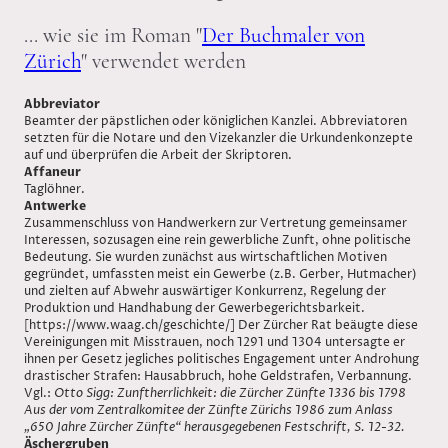
... wie sie im Roman "
Der Buchmaler von
Zürich
" verwendet werden
Abbreviator
Beamter der päpstlichen oder königlichen Kanzlei. Abbreviatoren
setzten für die Notare und den Vizekanzler die Urkundenkonzepte
auf und überprüfen die Arbeit der Skriptoren.
Affaneur
Taglöhner.
Antwerke
Zusammenschluss von Handwerkern zur Vertretung gemeinsamer
Interessen, sozusagen eine rein gewerbliche Zunft, ohne politische
Bedeutung. Sie wurden zunächst aus wirtschaftlichen Motiven
gegründet, umfassten meist ein Gewerbe (z.B. Gerber, Hutmacher)
und zielten auf Abwehr auswärtiger Konkurrenz, Regelung der
Produktion und Handhabung der Gewerbegerichtsbarkeit.
[https://www.waag.ch/geschichte/] Der Zürcher Rat beäugte diese
Vereinigungen mit Misstrauen, noch 1291 und 1304 untersagte er
ihnen per Gesetz jegliches politisches Engagement unter Androhung
drastischer Strafen: Hausabbruch, hohe Geldstrafen, Verbannung.
Vgl.:
Otto Sigg: Zunftherrlichkeit: die Zürcher Zünfte 1336 bis 1798
Aus der vom Zentralkomitee der Zünfte Zürichs 1986 zum Anlass
„650 Jahre Zürcher Zünfte“ herausgegebenen Festschrift, S. 12-32.
Äschergruben