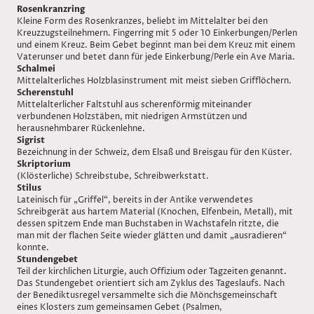
Rosenkranzring
Kleine Form des Rosenkranzes, beliebt im Mittelalter bei den
Kreuzzugsteilnehmern. Fingerring mit 5 oder 10 Einkerbungen/Perlen
und einem Kreuz. Beim Gebet beginnt man bei dem Kreuz mit einem
Vaterunser und betet dann für jede Einkerbung/Perle ein Ave Maria.
Schalmei
Mittelalterliches Holzblasinstrument mit meist sieben Grifflöchern.
Scherenstuhl
Mittelalterlicher Faltstuhl aus scherenförmig miteinander
verbundenen Holzstäben, mit niedrigen Armstützen und
herausnehmbarer Rückenlehne.
Sigrist
Bezeichnung in der Schweiz, dem Elsaß und Breisgau für den Küster.
Skriptorium
(Klösterliche) Schreibstube, Schreibwerkstatt.
Stilus
Lateinisch für „Griffel“, bereits in der Antike verwendetes
Schreibgerät aus hartem Material (Knochen, Elfenbein, Metall), mit
dessen spitzem Ende man Buchstaben in Wachstafeln ritzte, die
man mit der flachen Seite wieder glätten und damit „ausradieren“
konnte.
Stundengebet
Teil der kirchlichen Liturgie, auch Offizium oder Tagzeiten genannt.
Das Stundengebet orientiert sich am Zyklus des Tageslaufs. Nach
der Benediktusregel versammelte sich die Mönchsgemeinschaft
eines Klosters zum gemeinsamen Gebet (Psalmen,