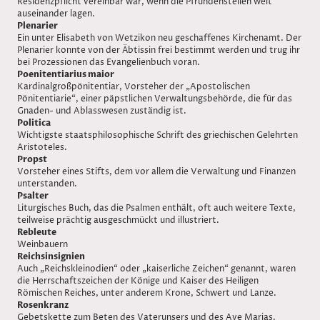
Residenzpflicht vereinbar war, wenn die Pfründenstellen weit
auseinander lagen.
Plenarier
Ein unter Elisabeth von Wetzikon neu geschaffenes Kirchenamt. Der
Plenarier konnte von der Äbtissin frei bestimmt werden und trug ihr
bei Prozessionen das Evangelienbuch voran.
Poenitentiarius maior
Kardinalgroßpönitentiar, Vorsteher der „Apostolischen
Pönitentiarie“, einer päpstlichen Verwaltungsbehörde, die für das
Gnaden- und Ablasswesen zuständig ist.
Politica
Wichtigste staatsphilosophische Schrift des griechischen Gelehrten
Aristoteles.
Propst
Vorsteher eines Stifts, dem vor allem die Verwaltung und Finanzen
unterstanden.
Psalter
Liturgisches Buch, das die Psalmen enthält, oft auch weitere Texte,
teilweise prächtig ausgeschmückt und illustriert.
Rebleute
Weinbauern
Reichsinsignien
Auch „Reichskleinodien“ oder „kaiserliche Zeichen“ genannt, waren
die Herrschaftszeichen der Könige und Kaiser des Heiligen
Römischen Reiches, unter anderem Krone, Schwert und Lanze.
Rosenkranz
Gebetskette zum Beten des Vaterunsers und des Ave Marias.