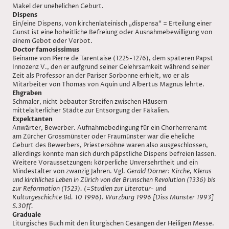
Makel der unehelichen Geburt.
Dispens
Ein/eine Dispens, von kirchenlateinisch „dispensa“ = Erteilung einer
Gunst ist eine hoheitliche Befreiung oder Ausnahmebewilligung von
einem Gebot oder Verbot.
Doctor famosissimus
Beiname von Pierre de Tarentaise (1225-1276), dem späteren Papst
Innozenz V., den er aufgrund seiner Gelehrsamkeit während seiner
Zeit als Professor an der Pariser Sorbonne erhielt, wo er als
Mitarbeiter von Thomas von Aquin und Albertus Magnus lehrte.
Ehgraben
Schmaler, nicht bebauter Streifen zwischen Häusern
mittelalterlicher Städte zur Entsorgung der Fäkalien.
Expektanten
Anwärter, Bewerber. Aufnahmebedingung für ein Chorherrenamt
am Zürcher Grossmünster oder Fraumünster war die eheliche
Geburt des Bewerbers, Priestersöhne waren also ausgeschlossen,
allerdings konnte man sich durch päpstliche Dispens befreien lassen.
Weitere Voraussetzungen: körperliche Unversehrtheit und ein
Mindestalter von zwanzig Jahren. Vgl.
Gerald Dörner: Kirche, Klerus
und kirchliches Leben in Zürich von der Brunschen Revolution (1336) bis
zur Reformation (1523). (=Studien zur Literatur- und
Kulturgeschichte Bd. 10 1996). Würzburg 1996 [Diss Münster 1993]
S.30ff.
Graduale
Liturgisches Buch mit den liturgischen Gesängen der Heiligen Messe.