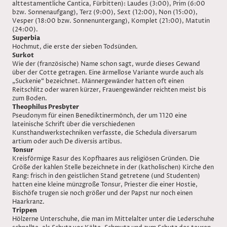
alttestamentliche Cantica, Fürbitten): Laudes (3:00), Prim (6:00
bzw. Sonnenaufgang), Terz (9:00), Sext (12:00), Non (15:00),
Vesper (18:00 bzw. Sonnenuntergang), Komplet (21:00), Matutin
(24:00).
Superbia
Hochmut, die erste der sieben Todsünden.
Surkot
Wie der (französische) Name schon sagt, wurde dieses Gewand
über der Cotte getragen. Eine ärmellose Variante wurde auch als
„Suckenie“ bezeichnet. Männergewänder hatten oft einen
Reitschlitz oder waren kürzer, Frauengewänder reichten meist bis
zum Boden.
Theophilus Presbyter
Pseudonym für einen Benediktinermönch, der um 1120 eine
lateinische Schrift über die verschiedenen
Kunsthandwerkstechniken verfasste, die Schedula diversarum
artium oder auch De diversis artibus.
Tonsur
Kreisförmige Rasur des Kopfhaares aus religiösen Gründen. Die
Größe der kahlen Stelle bezeichnete in der (katholischen) Kirche den
Rang: frisch in den geistlichen Stand getretene (und Studenten)
hatten eine kleine münzgroße Tonsur, Priester die einer Hostie,
Bischöfe trugen sie noch größer und der Papst nur noch einen
Haarkranz.
Trippen
Hölzerne Unterschuhe, die man im Mittelalter unter die Lederschuhe