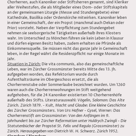
Chorherren, auch Kanoniker oder Stiftsherren genannt, sind Kleriker
aller Weihestufen, die als Mitglieder eines Dom- oder Stiftskapitels
an der gemeinsamen Liturgie (Messe und Stundengebete) einer
Kathedrale, Basilika oder Ordenskirche mitwirken. Kanoniker leben
in einer Gemeinschaft, der ein Propst (manchmal auch Dekan oder
Prior) vorsteht. Neben der Verpflichtung zum Stundengebet
nehmen sie seelsorgerische Tätigkeiten außerhalb ihres Klosters
wahr. Im Unterschied zu Mönchen führen sie kein Leben in Klausur
und dürfen eigenen Besitz haben, zudem erhalten sie Pfründe als
Einkommensquelle. Sie müssen nicht das ganze Jahr in Gemeinschaft
leben, in der Regel währt die Residenzpflicht nur einige Monate im
Jahr.
Situation in Zürich:
Die vita communis, also das gemeinschaftliche
Leben, war im Zürcher Grossmünster bereits Mitte des 13. Jh.
aufgegeben worden, das Refektorium wurde durch
Aufenthaltsräume im Obergeschoss ersetzt, die als
Chorherrenstube oder Sommerlaube bezeichnet wurden. Um 1260
waren auch die Chorherrenwohnungen im Stift weitgehend
aufgehoben, für die 24 Kanoniker existierten 10 Chorherrenhöfe
außerhalb des Stifts. Literaturauswahl:
Vögelin, Salomon: Das Alte
Zürich. Zürich 1879. - Kult, Macht und Glaube: Eine kleine Geschichte
des Zürcher Grossmünsters. Von Urs Hafner - Gysel, Werner: Das
Chorherrenstift am Grossmünster: Von den Anfängen im 9.
Jahrhundert bis zur Zürcher Reformation unter Huldrych Zwingli - Die
Statutenbücher der Propstei St. Felix und Regula (Grossmünster) zu
Zürich. Herausgegeben von Dietrich W. H. Schwarz. Zürich 1952.