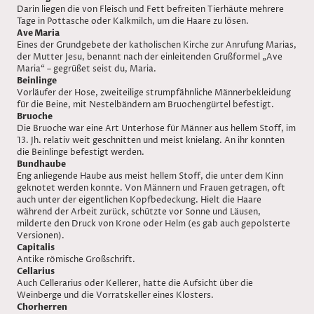
Darin liegen die von Fleisch und Fett befreiten Tierhäute mehrere
Tage in Pottasche oder Kalkmilch, um die Haare zu lösen.
Ave Maria
Eines der Grundgebete der katholischen Kirche zur Anrufung Marias,
der Mutter Jesu, benannt nach der einleitenden Grußformel „Ave
Maria“ – gegrüßet seist du, Maria.
Beinlinge
Vorläufer der Hose, zweiteilige strumpfähnliche Männerbekleidung
für die Beine, mit Nestelbändern am Bruochengürtel befestigt.
Bruoche
Die Bruoche war eine Art Unterhose für Männer aus hellem Stoff, im
13. Jh. relativ weit geschnitten und meist knielang. An ihr konnten
die Beinlinge befestigt werden.
Bundhaube
Eng anliegende Haube aus meist hellem Stoff, die unter dem Kinn
geknotet werden konnte. Von Männern und Frauen getragen, oft
auch unter der eigentlichen Kopfbedeckung. Hielt die Haare
während der Arbeit zurück, schützte vor Sonne und Läusen,
milderte den Druck von Krone oder Helm (es gab auch gepolsterte
Versionen).
Capitalis
Antike römische Großschrift.
Cellarius
Auch Cellerarius oder Kellerer, hatte die Aufsicht über die
Weinberge und die Vorratskeller eines Klosters.
Chorherren