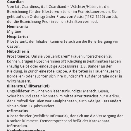
Guardian
Von lat. Guardinus, ital. Guardiand = Wächter/Hüter, ist die
Bezeichnung für den Klostervorsteher im Franziskanerorden. Sie
geht auf den Ordensgründer Franz von Assisi (1182-1226) zurück,
der die Bezeichnung Prior in seinen Schriften vermied.
Hemicrania
Migräne
Hospitarius
Klosteramt, der Inhaber kümmerte sich um die Beherbergung von
Gästen.
Hübschlerin
Prostituierte. Um sie von „ehrbaren“ Frauen unterscheiden zu
können, trugen Hübschlerinnen oft Kleidung in bestimmten Farben
(häufig Gelb) oder eindeutige Accessoires, z.B. Bänder an der
Kleidung, in Zürich eine rote Kappe. Arbeiteten in Frauenhäusern (=
Bordellen) oder suchten sich ihre Kundschaft auf der Straße oder in
Wirtshäusern.
Illiteratus/ Illiterati (Pl)
Ungebildeter im Sinne von lesensunkundiger Mensch. Lesen,
Schreiben und Latein konnten im Mittelalter zunächst nur Kleriker,
der Großteil der Laien war Analphabeten, auch Adelige. Das ändert
sich ab dem 13. Jahrhundert.
Infirmarius
Klosterbruder (weiblich: Infirmaria), der sich um die Versorgung der
Kranken kümmert. Dementsprechend heißt der Krankensaal
Infirmarium.
Kapitelversammlung