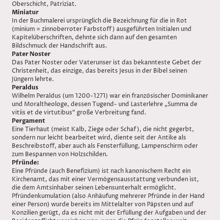
Oberschicht, Patriziat.
Miniatur
In der Buchmalerei ursprünglich die Bezeichnung für die in Rot
(minium = zinnoberroter Farbstoff) ausgeführten Initialen und
Kapitelüberschriften, dehnte sich dann auf den gesamten
Bildschmuck der Handschrift aus.
Pater Noster
Das Pater Noster oder Vaterunser ist das bekannteste Gebet der
Christenheit, das einzige, das bereits Jesus in der Bibel seinen
Jüngern lehrte.
Peraldus
Wilhelm Peraldus (um 1200-1271) war ein französischer Dominikaner
und Moraltheologe, dessen Tugend- und Lasterlehre „Summa de
vitiis et de virtutibus“ große Verbreitung fand.
Pergament
Eine Tierhaut (meist Kalb, Ziege oder Schaf), die nicht gegerbt,
sondern nur leicht bearbeitet wird, diente seit der Antike als
Beschreibstoff, aber auch als Fensterfüllung, Lampenschirm oder
zum Bespannen von Holzschilden.
Pfründe:
Eine Pfründe (auch Benefizium) ist nach kanonischem Recht ein
Kirchenamt, das mit einer Vermögensausstattung verbunden ist,
die dem Amtsinhaber seinen Lebensunterhalt ermöglicht.
Pfründenkumulation (also Anhäufung mehrerer Pfründe in der Hand
einer Person) wurde bereits im Mittelalter von Päpsten und auf
Konzilien gerügt, da es nicht mit der Erfüllung der Aufgaben und der