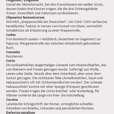
Cingulum / Zingulum
Gürtel der Mönchstracht, bei den Franziskanern ein weißer Strick,
dessen Enden drei Knoten tragen, die die drei Ordensgelübde
Armut, Keuschheit und Gehorsam symbolisieren.
Clipearius Teutonicorum
Wörtlich „Wappenschild der Deutschen“. Um 1260-1264 verfasstes
heraldisches Traktat in Versen von Konrad von Mure, vermutlich
Schullektüre als Erläuterung zu einer Wappenrolle.
Codex
Von lateinisch caudex = Holzblock, bezeichnet im Gegensatz zur
Papyrus-/Pergamentrolle das zwischen Holzdeckeln gebundene
Buch.
Consules
Ratsherren
Cotte
Ein tunikaähnliches langärmeliges Gewand zum Hineinschlüpfen, das
von Männern und Frauen getragen wurde. Gefertigt aus Wolle,
Leinen oder Seide. Wurde über dem Unterkleid, aber unter dem
Surkot getragen. Die sichtbaren Teile (Ärmelbündchen, Saum und
Halsausschnitt) oft mit Stickereien/Borten verziert. Der schmale
Halsausschnitt konnte mit einer Spange (Fürspan) geschlossen
werden. Frauen trugen die Cotte knöchel- oder bodenlang, für
Männer variierte die Länge von knie- bis knöchellang.
Cursiva
Lateinische Schrägschrift der Römer, ermöglichte schnelles
Schreiben von Briefen, Urkunden und persönlichen Notizen.
Defectus natalium