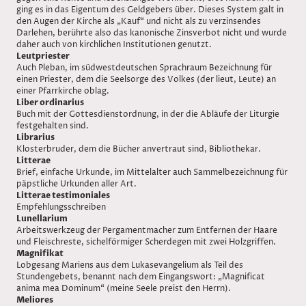
ging es in das Eigentum des Geldgebers über. Dieses System galt in
den Augen der Kirche als „Kauf“ und nicht als zu verzinsendes
Darlehen, berührte also das kanonische Zinsverbot nicht und wurde
daher auch von kirchlichen Institutionen genutzt.
Leutpriester
Auch Pleban, im südwestdeutschen Sprachraum Bezeichnung für
einen Priester, dem die Seelsorge des Volkes (der lieut, Leute) an
einer Pfarrkirche oblag.
Liber ordinarius
Buch mit der Gottesdienstordnung, in der die Abläufe der Liturgie
festgehalten sind.
Librarius
Klosterbruder, dem die Bücher anvertraut sind, Bibliothekar.
Litterae
Brief, einfache Urkunde, im Mittelalter auch Sammelbezeichnung für
päpstliche Urkunden aller Art.
Litterae testimoniales
Empfehlungsschreiben
Lunellarium
Arbeitswerkzeug der Pergamentmacher zum Entfernen der Haare
und Fleischreste, sichelförmiger Scherdegen mit zwei Holzgriffen.
Magnifikat
Lobgesang Mariens aus dem Lukasevangelium als Teil des
Stundengebets, benannt nach dem Eingangswort: „Magnificat
anima mea Dominum“ (meine Seele preist den Herrn).
Meliores